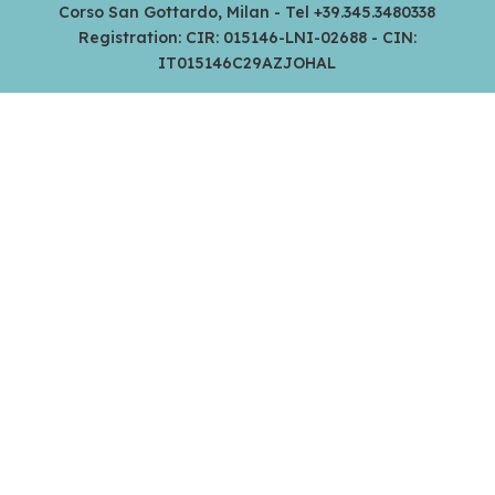
Corso San Gottardo, Milan - Tel +39.345.3480338
Registration: CIR: 015146-LNI-02688 - CIN:
IT015146C29AZJOHAL